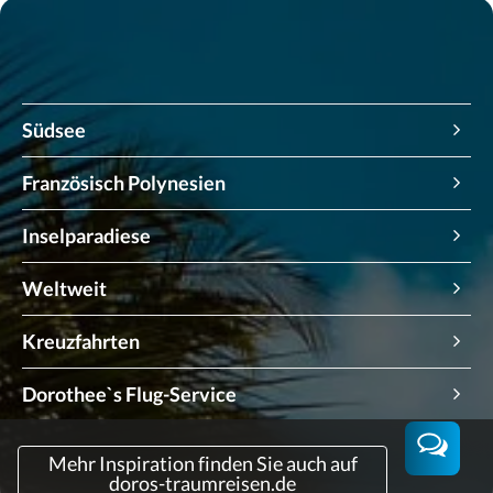
Südsee
Fiji
Französisch Polynesien
Neukaledonien
Tahiti
Inselparadiese
Samoa
Moorea
Australien
Tonga
Weltweit
Bora Bora
Galapagos
Cook Islands
Chile
Huahine
Kreuzfahrten
Malediven
Rarotonga
Dubai
Raiatea/Taha‘a
ARANUI 5 Frachtschiff
Seychellen
Dorothee`s Flug-Service
Aitutaki
Ecuador
Rangiroa
Explora Journeys
Neuseeland
Tetiaroa
AGB
Japan
Fakarava/Tikehau
Le Paul Gauguin
Mehr Inspiration finden Sie auch auf
Sansibar
Vanuatu
Datenschutz
doros-traumreisen.de
Peru
Marquesas