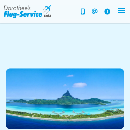
Flug-Service
Südsee
Inselparadiese
Weltweit
Kreuzfahrten
Hotels
Reise planen
System