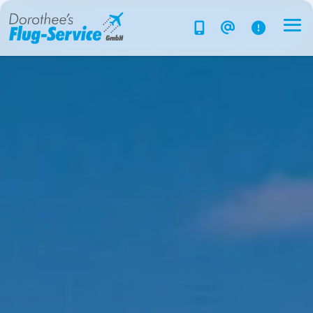
Flug-Service
Südsee
Inselparadiese
Weltweit
Kreuzfahrten
Hotels
Reise planen
System