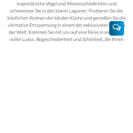
majestätische Vögel und Meeresschildkröten und
schwimmen Sie in den klaren Lagunen. Probieren Sie die
köstlichen Aromen der lokalen Küche und genießen Sie die
ultimative Entspannung in einem der exklusivsten Resorts
der Welt. Kommen Sie mit uns auf eine Reise in eine Welt
voller Luxus, Abgeschiedenheit und Schönheit, die Ihnen
unvergessliche Erinnerungen schenkt!"
Wir kümmern uns
Hast du Fragen oder Pläne? Lass sie uns wissen, wir stellen
dir deine individuelle Traumreise zusammen. Wir freuen uns
auf dich.