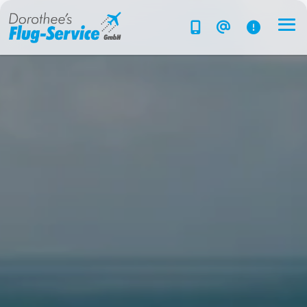
Flug-Service
Südsee
Inselparadiese
Weltweit
Kreuzfahrten
Hotels
Reise planen
System