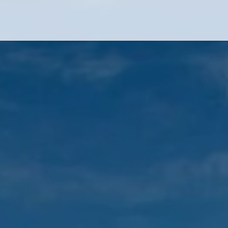
Flug-Service
Südsee
Inselparadiese
Weltweit
Kreuzfahrten