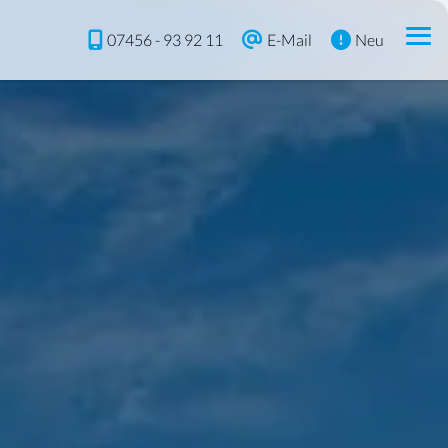
07456 - 93 92 11
E-Mail
Neu