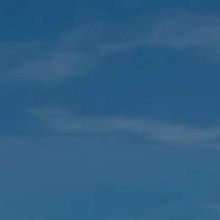
Hotels
Reise planen
System