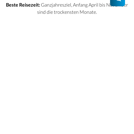
Beste Reisezeit:
Ganzjahresziel, Anfang April bis November
sind die trockensten Monate.
Wir kümmern uns
Hast du Fragen oder Pläne? Lass sie uns wissen, wir stellen
dir deine individuelle Traumreise zusammen. Wir freuen uns
auf dich.
Ihre Reise planen
Kontakt per E-Mail