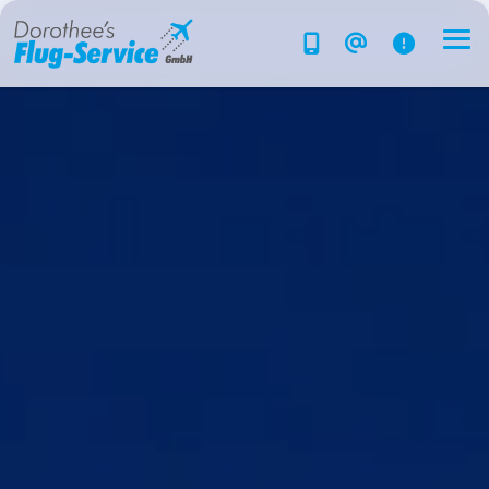
Flug-Service
Südsee
Inselparadiese
Weltweit
Kreuzfahrten
Hotels
Reise planen
System