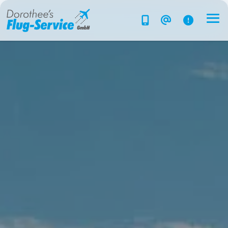
Flug-Service
Südsee
Inselparadiese
Weltweit
Kreuzfahrten
Hotels
Reise planen
System