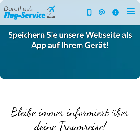
Speichern Sie unsere Webseite als
App auf Ihrem Gerät!
Flug-Service
Südsee
Inselparadiese
Weltweit
Bleibe immer informiert über
Kreuzfahrten
Hotels
deine Traumreise!
Reise planen
System