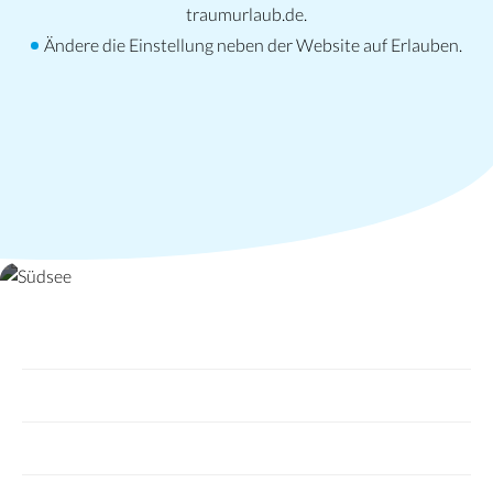
traumurlaub.de.
Ändere die Einstellung neben der Website auf Erlauben.
Südsee
Fiji
Französisch Polynesien
Neukaledonien
Tahiti