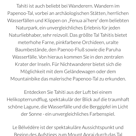
Tahiti ist auch beliebt bei Wanderern. Wandern im
Papenoo-Tal, vorbei an archäologischen Stätten, herrlichen
Wasserfällen und Klippen on „Fenua ai’here“ dem beliebten
Naturpark, ein unvergleichliches Erlebnis für jeden
Naturliebhaber, sehr reizvoll. Das größte Tal Tahitis bietet
meterhohe Farne, pinkfarbene Orchideen, uralte
Baumbestände, den Paenoo-Fluß sowie die Paruha
Wasserfälle. Von hieraus kommen Sie in den zentralen
Krater der Inseln. Für Nichtwanderer bietet sich die
Möglichkeit mit dem Geländewagen oder dem
Mountainbike das malerische Papenoo-Tal zu erkunden.
Entdecken Sie Tahiti aus der Luft bei einem
Helikopterrundflug, spektakulär der Blick auf die traumhaft
schöne Lagune, die Wasserfälle und die Berggipfel im Licht
der Sonne - ein unvergleichliches Farbenspiel.
Le Bélvédère ist der spektakuläre Aussichtspunkt und
Beginn des Aufstiegs zum Mount Aorai durch das Tal