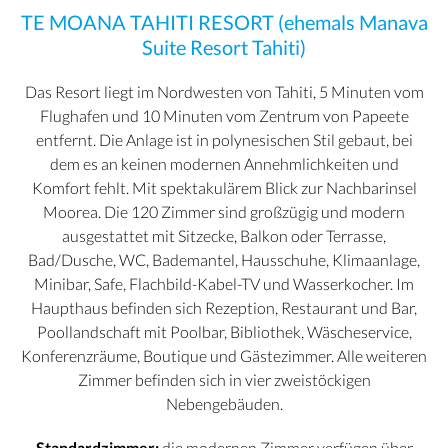
TE MOANA TAHITI RESORT (ehemals Manava
Suite Resort Tahiti)
Das Resort liegt im Nordwesten von Tahiti, 5 Minuten vom
Flughafen und 10 Minuten vom Zentrum von Papeete
entfernt. Die Anlage ist in polynesischen Stil gebaut, bei
dem es an keinen modernen Annehmlichkeiten und
Komfort fehlt. Mit spektakulärem Blick zur Nachbarinsel
Moorea. Die 120 Zimmer sind großzügig und modern
ausgestattet mit Sitzecke, Balkon oder Terrasse,
Bad/Dusche, WC, Bademantel, Hausschuhe, Klimaanlage,
Minibar, Safe, Flachbild-Kabel-TV und Wasserkocher. Im
Haupthaus befinden sich Rezeption, Restaurant und Bar,
Poollandschaft mit Poolbar, Bibliothek, Wäscheservice,
Konferenzräume, Boutique und Gästezimmer. Alle weiteren
Zimmer befinden sich in vier zweistöckigen
Nebengebäuden.
Standardzimmer:
die modernen Zimmer verfügen über