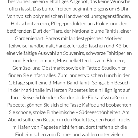
bestaunen Sie ein vielfältiges Angebot, das keine Wünsche
offen lässt. Das bunte Treiben beginnt morgens um 6 Uhr.
Von typisch polynesischen Handwerkskunstgegenständen,
Holzschnitzereien, Pflegeprodukten aus Kokos und den
betörenden Duft der Tiare, der Nationalblume Tahitis, einer
Gardenienart, Pareos mit landestypischen Motiven,
teilweise handbemalt, handgefertigte Taschen und Körbe,
eine vielfältige Auswahl an Souvenirs, schwarze Tahitiperlen
und Perlenschmuck, Muschelketten bis zum Blumen-,
Gemüse- und Obstmarkt sowie ein Tattoo-Studio, hier
finden Sie einfach alles. Zum landestypischen Lunch in der
1. Etage spielt eine 3-Mann-Band Tahiti-Songs. Ein Besuch
in der Markthalle im Herzen Papeetes ist ein Highlight auf
Ihrer Reise. Schlendern Sie durch die Einkaufsstraßen in
Papeete, gönnen Sie sich eine Tasse Kaffee und beobachten
Sie schöne, stolze Einheimische – Südseeschönheiten. Am
Abend sollte ein Besuch in den Roulottes, den Food Trucks
im Hafen von Papeete nicht fehlen, dort treffen sich die
Einheimischen zum Dinner und wählen unter vielen