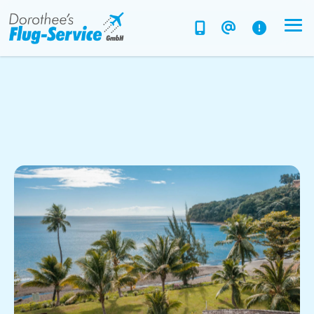
Flug-Service
Südsee
Inselparadiese
Weltweit
Kreuzfahrten
Hotels
Reise planen
System