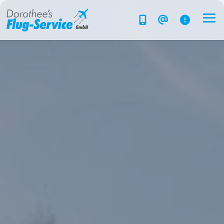
Flug-Service
Südsee
Inselparadiese
Weltweit
Kreuzfahrten
Hotels
Reise planen
System