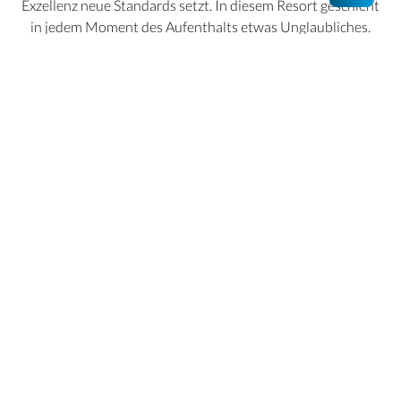
Exzellenz neue Standards setzt. In diesem Resort geschieht
in jedem Moment des Aufenthalts etwas Unglaubliches.
Atlantis The Royal ist ein Ort, der die Grenzen der
Vorstellungskraft herausfordert.
Unterkünfte