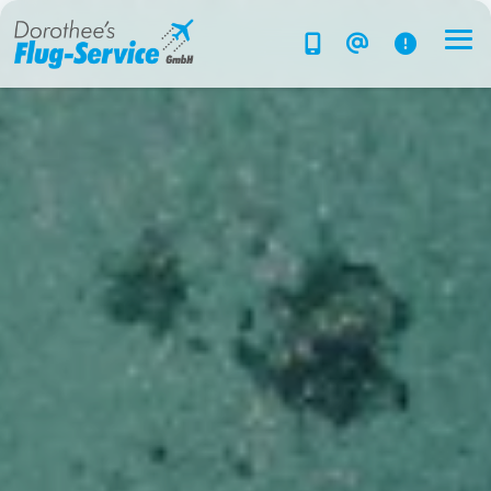
Flug-Service
Südsee
Inselparadiese
Weltweit
Kreuzfahrten
Hotels
Reise planen
System