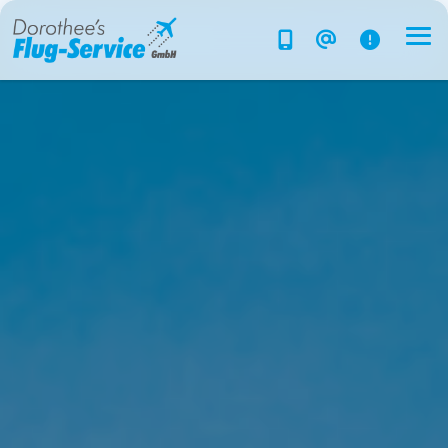
Flug-Service
Südsee
Inselparadiese
Weltweit
Kreuzfahrten
Hotels
Reise planen
System