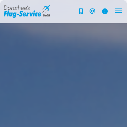
Flug-Service
Südsee
Inselparadiese
Weltweit
Kreuzfahrten
Hotels
Reise planen
System