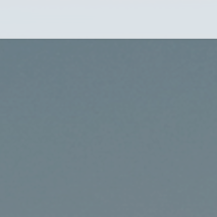
Flug-Service
Südsee
Inselparadiese
Weltweit
Kreuzfahrten