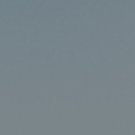
Hotels
Reise planen
System