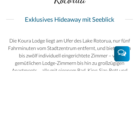
Exklusives Hideaway mit Seeblick
Die Koura Lodge liegt am Ufer des Lake Rotorua, nur fünf
Fahrminuten vom Stadtzentrum entfernt, und bietet neun
bis zwölf individuell eingerichtete Zimmer – von
gemütlichen Lodge-Zimmern bis hin zu großzügigen
Apartments – alle mit eigenem Bad, King‑Size-Bett und
privater Veranda mit Blick über den See und Mt Tarawera.
Die Anlage überzeugt durch europäisch inspirierte,
lichtdurchflutete Räume, kostenlosen WLAN-Zugang, eine
Sauna, einen Jacuzzi direkt am Wasser und kleinen
Gemeinschaftsbereich mit Küche und Kamin.