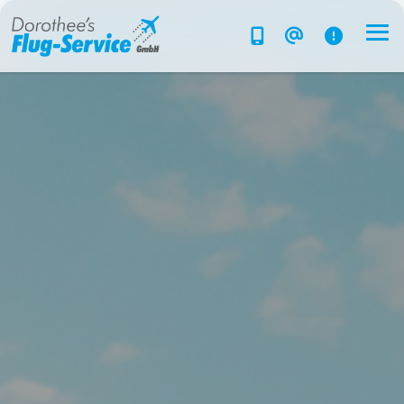
Flug-Service
Südsee
Inselparadiese
Weltweit
Kreuzfahrten
Hotels
Reise planen
System