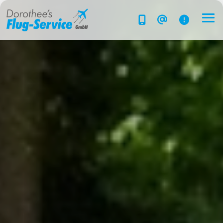
Flug-Service
Südsee
Inselparadiese
Weltweit
Kreuzfahrten
Hotels
Reise planen
System